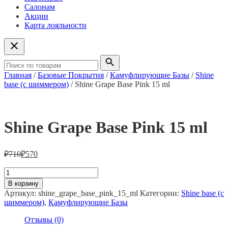
Салонам
Акции
Карта лояльности
Главная
/
Базовые Покрытия
/
Камуфлирующие Базы
/
Shine
base (с шиммером)
/ Shine Grape Base Pink 15 ml
Shine Grape Base Pink 15 ml
₽
710
₽
570
Количество
товара
В корзину
Shine
Артикул:
shine_grape_base_pink_15_ml
Категории:
Shine base (с
Grape
шиммером)
,
Камуфлирующие Базы
Base
Pink
Отзывы (0)
15