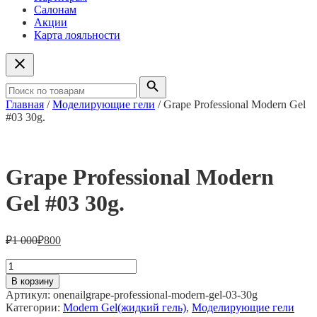
Салонам
Акции
Карта лояльности
Главная
/
Моделирующие гели
/ Grape Professional Modern Gel
#03 30g.
Grape Professional Modern
Gel #03 30g.
₽
1 000
₽
800
Количество
товара
В корзину
Grape
Артикул:
onenailgrape-professional-modern-gel-03-30g
Professional
Категории:
Modern Gel(жидкий гель)
,
Моделирующие гели
Modern