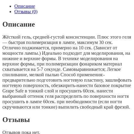
Gel
Описание
#03
Отзывы (0)
30g.
Описание
Жёсткий гель, средней-густой консистенции. Плюс этого геля
— быстрая полимеризация в лампе, максимум 30 сек.
Отлично поджимается, примерно на 10 сек. (Зависит от
мощности лампы.) Идеально подходит для моделирования, на
нижние и верхние формы. В технике моделирования на
верхние формы, при полимеризации фонариком материал
схватывается на 5-7 секунде. Самовыравнивается; Легкое
спиливание, мелкой пылью Способ применения:-
предварительно подготовить ногтевую пластину, зашлифовать
ногтевую поверхность, обезжирить-нанести базовое покрытие
Grape Safe в тонкий слой и просушить 60сек. нанести
выбранный оттенок геля распределить по поверхности ногтя
просушить в лампе 60сек. при необходимости (если ногти
скручиваются или тонкие) выпилить свободный край фрезой.
Отзывы
Отзывов пока нет.