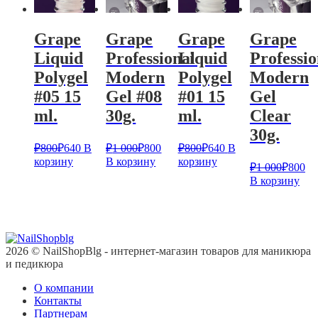
Grape
Grape
Grape
Grape
Liquid
Professional
Liquid
Professio
Polygel
Modern
Polygel
Modern
#05 15
Gel #08
#01 15
Gel
ml.
30g.
ml.
Clear
30g.
₽
800
₽
640
В
₽
1 000
₽
800
₽
800
₽
640
В
корзину
В корзину
корзину
₽
1 000
₽
800
В корзину
2026 © NailShopBlg - интернет-магазин товаров для маникюра
и педикюра
О компании
Контакты
Партнерам