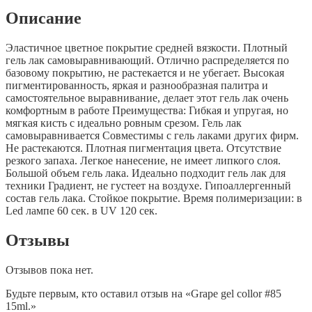
Описание
Эластичное цветное покрытие средней вязкости. Плотный
гель лак самовыравнивающий. Отлично распределяется по
базовому покрытию, не растекается и не убегает. Высокая
пигментированность, яркая и разнообразная палитра и
самостоятельное выравнивание, делает этот гель лак очень
комфортным в работе Преимущества: Гибкая и упругая, но
мягкая кисть с идеально ровным срезом. Гель лак
самовыравнивается Совместимы с гель лаками других фирм.
Не растекаются. Плотная пигментация цвета. Отсутствие
резкого запаха. Легкое нанесение, не имеет липкого слоя.
Большой объем гель лака. Идеально подходит гель лак для
техники Градиент, не густеет на воздухе. Гипоаллергенный
состав гель лака. Стойкое покрытие. Время полимеризации: в
Led лампе 60 сек. в UV 120 сек.
Отзывы
Отзывов пока нет.
Будьте первым, кто оставил отзыв на «Grape gel collor #85
15ml.»