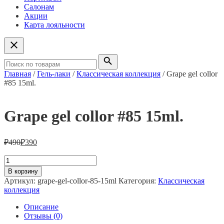
Салонам
Акции
Карта лояльности
Главная
/
Гель-лаки
/
Классическая коллекция
/ Grape gel collor
#85 15ml.
Grape gel collor #85 15ml.
₽
490
₽
390
Количество
товара
В корзину
Grape
Артикул:
grape-gel-collor-85-15ml
Категория:
Классическая
gel
коллекция
collor
#85
Описание
15ml.
Отзывы (0)