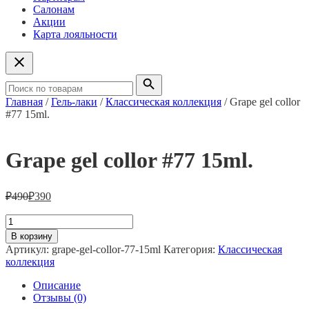
Салонам
Акции
Карта лояльности
Главная
/
Гель-лаки
/
Классическая коллекция
/ Grape gel collor
#77 15ml.
Grape gel collor #77 15ml.
₽
490
₽
390
Количество
товара
В корзину
Grape
Артикул:
grape-gel-collor-77-15ml
Категория:
Классическая
gel
коллекция
collor
#77
Описание
15ml.
Отзывы (0)