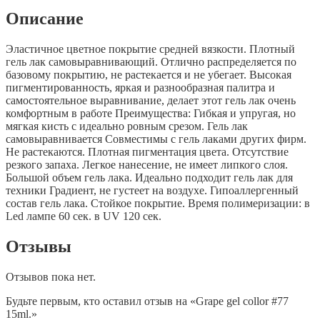
Описание
Эластичное цветное покрытие средней вязкости. Плотный
гель лак самовыравнивающий. Отлично распределяется по
базовому покрытию, не растекается и не убегает. Высокая
пигментированность, яркая и разнообразная палитра и
самостоятельное выравнивание, делает этот гель лак очень
комфортным в работе Преимущества: Гибкая и упругая, но
мягкая кисть с идеально ровным срезом. Гель лак
самовыравнивается Совместимы с гель лаками других фирм.
Не растекаются. Плотная пигментация цвета. Отсутствие
резкого запаха. Легкое нанесение, не имеет липкого слоя.
Большой объем гель лака. Идеально подходит гель лак для
техники Градиент, не густеет на воздухе. Гипоаллергенный
состав гель лака. Стойкое покрытие. Время полимеризации: в
Led лампе 60 сек. в UV 120 сек.
Отзывы
Отзывов пока нет.
Будьте первым, кто оставил отзыв на «Grape gel collor #77
15ml.»