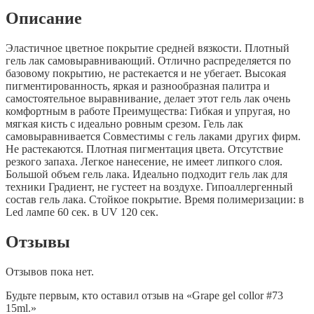
Описание
Эластичное цветное покрытие средней вязкости. Плотный
гель лак самовыравнивающий. Отлично распределяется по
базовому покрытию, не растекается и не убегает. Высокая
пигментированность, яркая и разнообразная палитра и
самостоятельное выравнивание, делает этот гель лак очень
комфортным в работе Преимущества: Гибкая и упругая, но
мягкая кисть с идеально ровным срезом. Гель лак
самовыравнивается Совместимы с гель лаками других фирм.
Не растекаются. Плотная пигментация цвета. Отсутствие
резкого запаха. Легкое нанесение, не имеет липкого слоя.
Большой объем гель лака. Идеально подходит гель лак для
техники Градиент, не густеет на воздухе. Гипоаллергенный
состав гель лака. Стойкое покрытие. Время полимеризации: в
Led лампе 60 сек. в UV 120 сек.
Отзывы
Отзывов пока нет.
Будьте первым, кто оставил отзыв на «Grape gel collor #73
15ml.»