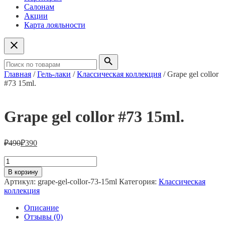
Салонам
Акции
Карта лояльности
Главная
/
Гель-лаки
/
Классическая коллекция
/ Grape gel collor
#73 15ml.
Grape gel collor #73 15ml.
₽
490
₽
390
Количество
товара
В корзину
Grape
Артикул:
grape-gel-collor-73-15ml
Категория:
Классическая
gel
коллекция
collor
#73
Описание
15ml.
Отзывы (0)