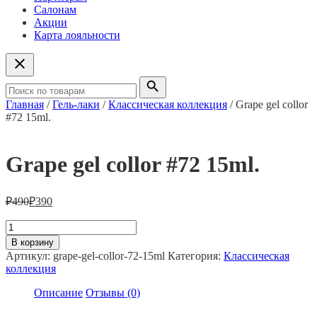
Салонам
Акции
Карта лояльности
Главная
/
Гель-лаки
/
Классическая коллекция
/ Grape gel collor
#72 15ml.
Grape gel collor #72 15ml.
₽
490
₽
390
Количество
товара
В корзину
Grape
Артикул:
grape-gel-collor-72-15ml
Категория:
Классическая
gel
коллекция
collor
#72
Описание
Отзывы (0)
15ml.