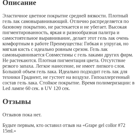
Описание
Эластичное цветное покрытие средней вязкости. Плотный
гель лак самовыравнивающий. Отлично распределяется по
базовому покрытию, не растекается и не убегает. Высокая
пигментированность, яркая и разнообразная палитра и
самостоятельное выравнивание, делает этот гель лак очень
комфортным в работе Преимущества: Гибкая и упругая, но
мягкая кисть с идеально ровным срезом. Гель лак
самовыравнивается Совместимы с гель лаками других фирм.
Не растекаются. Плотная пигментация цвета. Отсутствие
резкого запаха. Легкое нанесение, не имеет липкого слоя.
Большой объем гель лака. Идеально подходит гель лак для
техники Градиент, не густеет на воздухе. Гипоаллергенный
состав гель лака. Стойкое покрытие. Время полимеризации: в
Led лампе 60 сек. в UV 120 сек.
Отзывы
Отзывов пока нет.
Будьте первым, кто оставил отзыв на «Grape gel collor #72
15ml.»