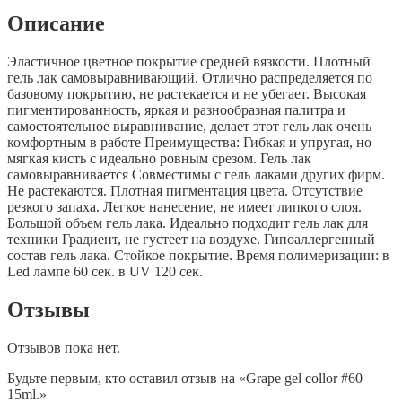
Описание
Эластичное цветное покрытие средней вязкости. Плотный
гель лак самовыравнивающий. Отлично распределяется по
базовому покрытию, не растекается и не убегает. Высокая
пигментированность, яркая и разнообразная палитра и
самостоятельное выравнивание, делает этот гель лак очень
комфортным в работе Преимущества: Гибкая и упругая, но
мягкая кисть с идеально ровным срезом. Гель лак
самовыравнивается Совместимы с гель лаками других фирм.
Не растекаются. Плотная пигментация цвета. Отсутствие
резкого запаха. Легкое нанесение, не имеет липкого слоя.
Большой объем гель лака. Идеально подходит гель лак для
техники Градиент, не густеет на воздухе. Гипоаллергенный
состав гель лака. Стойкое покрытие. Время полимеризации: в
Led лампе 60 сек. в UV 120 сек.
Отзывы
Отзывов пока нет.
Будьте первым, кто оставил отзыв на «Grape gel collor #60
15ml.»