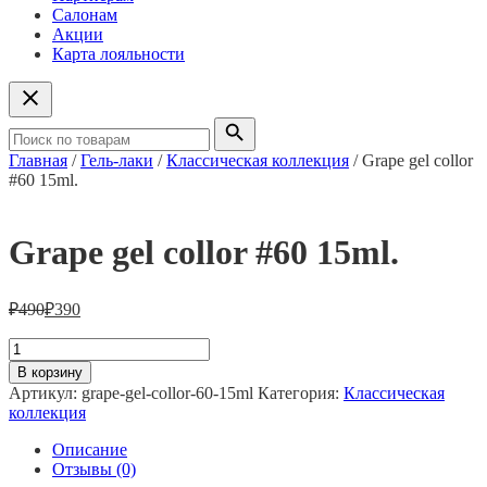
Салонам
Акции
Карта лояльности
Главная
/
Гель-лаки
/
Классическая коллекция
/ Grape gel collor
#60 15ml.
Grape gel collor #60 15ml.
₽
490
₽
390
Количество
товара
В корзину
Grape
Артикул:
grape-gel-collor-60-15ml
Категория:
Классическая
gel
коллекция
collor
#60
Описание
15ml.
Отзывы (0)