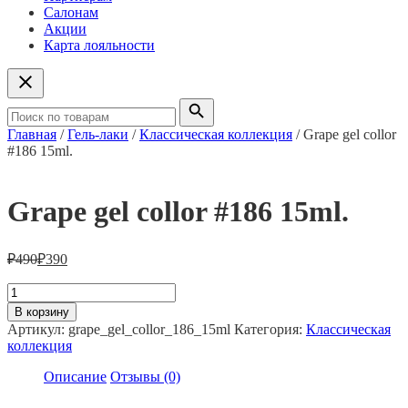
Салонам
Акции
Карта лояльности
Главная
/
Гель-лаки
/
Классическая коллекция
/ Grape gel collor
#186 15ml.
Grape gel collor #186 15ml.
₽
490
₽
390
Количество
товара
В корзину
Grape
Артикул:
grape_gel_collor_186_15ml
Категория:
Классическая
gel
коллекция
collor
#186
Описание
Отзывы (0)
15ml.