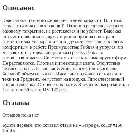
Описание
Эластичное цветное покрытие средней вязкости. Плотный
гель лак самовыравнивающий. Отлично распределяется по
базовому покрытию, не растекается и не убегает. Высокая
пигментированность, яркая и разнообразная палитра и
самостоятельное выравнивание, делает этот гель лак очень
комфортным в работе Преимущества: Гибкая и упругая, но
мягкая кисть с идеально ровным срезом. Гель лак
самовыравнивается Совместимы с гель лаками других фирм.
Не растекаются. Плотная пигментация цвета. Отсутствие
резкого запаха. Легкое нанесение, не имеет липкого слоя.
Большой объем гель лака. Идеально подходит гель лак для
техники Градиент, не густеет на воздухе. Гипоаллергенный
состав гель лака. Стойкое покрытие. Время полимеризации: в
Led лампе 60 сек. в UV 120 сек.
Отзывы
Отзывов пока нет.
Будьте первым, кто оставил отзыв на «Grape gel collor #150
15ml.»