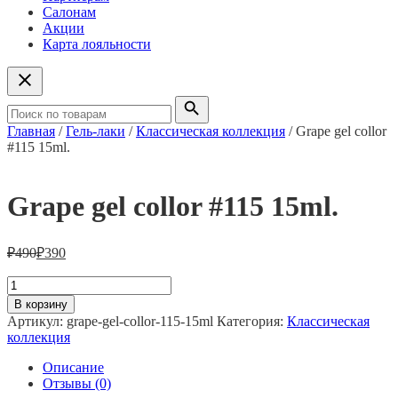
Салонам
Акции
Карта лояльности
Главная
/
Гель-лаки
/
Классическая коллекция
/ Grape gel collor
#115 15ml.
Grape gel collor #115 15ml.
₽
490
₽
390
Количество
товара
В корзину
Grape
Артикул:
grape-gel-collor-115-15ml
Категория:
Классическая
gel
коллекция
collor
#115
Описание
15ml.
Отзывы (0)