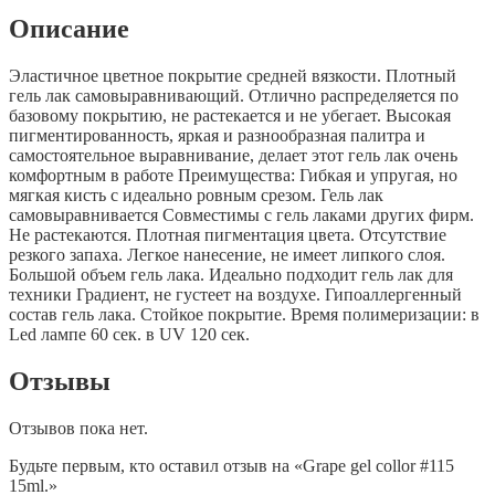
Описание
Эластичное цветное покрытие средней вязкости. Плотный
гель лак самовыравнивающий. Отлично распределяется по
базовому покрытию, не растекается и не убегает. Высокая
пигментированность, яркая и разнообразная палитра и
самостоятельное выравнивание, делает этот гель лак очень
комфортным в работе Преимущества: Гибкая и упругая, но
мягкая кисть с идеально ровным срезом. Гель лак
самовыравнивается Совместимы с гель лаками других фирм.
Не растекаются. Плотная пигментация цвета. Отсутствие
резкого запаха. Легкое нанесение, не имеет липкого слоя.
Большой объем гель лака. Идеально подходит гель лак для
техники Градиент, не густеет на воздухе. Гипоаллергенный
состав гель лака. Стойкое покрытие. Время полимеризации: в
Led лампе 60 сек. в UV 120 сек.
Отзывы
Отзывов пока нет.
Будьте первым, кто оставил отзыв на «Grape gel collor #115
15ml.»