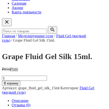
Салонам
Акции
Карта лояльности
Главная
/
Моделирующие гели
/
Fluid Gel (жидкий
гель)
/ Grape Fluid Gel Silk 15ml.
Grape Fluid Gel Silk 15ml.
₽
850
₽
680
Количество
товара
В корзину
Grape
Артикул:
grape_fluid_gel_silk_15ml
Категория:
Fluid Gel
Fluid
(жидкий гель)
Gel
Silk
Описание
15ml.
Отзывы (0)