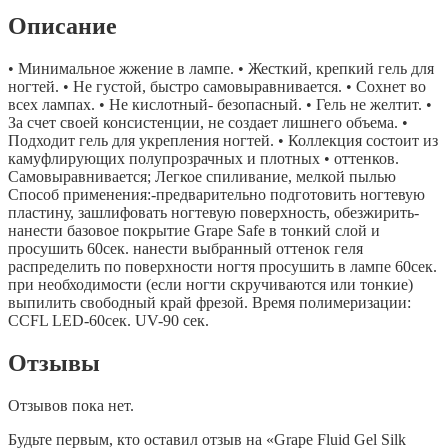
Описание
• Минимальное жжение в лампе. • Жесткий, крепкий гель для
ногтей. • Не густой, быстро самовыравнивается. • Сохнет во
всех лампах. • Не кислотный- безопасный. • Гель не желтит. •
За счет своей консистенции, не создает лишнего объема. •
Подходит гель для укрепления ногтей. • Коллекция состоит из
камуфлирующих полупрозрачных и плотных • оттенков.
Самовыравнивается; Легкое спиливание, мелкой пылью
Способ применения:-предварительно подготовить ногтевую
пластину, зашлифовать ногтевую поверхность, обезжирить-
нанести базовое покрытие Grape Safe в тонкий слой и
просушить 60сек. нанести выбранный оттенок геля
распределить по поверхности ногтя просушить в лампе 60сек.
при необходимости (если ногти скручиваются или тонкие)
выпилить свободный край фрезой. Время полимеризации:
CCFL LED-60сек. UV-90 сек.
Отзывы
Отзывов пока нет.
Будьте первым, кто оставил отзыв на «Grape Fluid Gel Silk