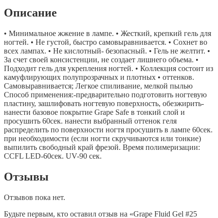
Описание
• Минимальное жжение в лампе. • Жесткий, крепкий гель для
ногтей. • Не густой, быстро самовыравнивается. • Сохнет во
всех лампах. • Не кислотный- безопасный. • Гель не желтит. •
За счет своей консистенции, не создает лишнего объема. •
Подходит гель для укрепления ногтей. • Коллекция состоит из
камуфлирующих полупрозрачных и плотных • оттенков.
Самовыравнивается; Легкое спиливание, мелкой пылью
Способ применения:-предварительно подготовить ногтевую
пластину, зашлифовать ногтевую поверхность, обезжирить-
нанести базовое покрытие Grape Safe в тонкий слой и
просушить 60сек. нанести выбранный оттенок геля
распределить по поверхности ногтя просушить в лампе 60сек.
при необходимости (если ногти скручиваются или тонкие)
выпилить свободный край фрезой. Время полимеризации:
CCFL LED-60сек. UV-90 сек.
Отзывы
Отзывов пока нет.
Будьте первым, кто оставил отзыв на «Grape Fluid Gel #25