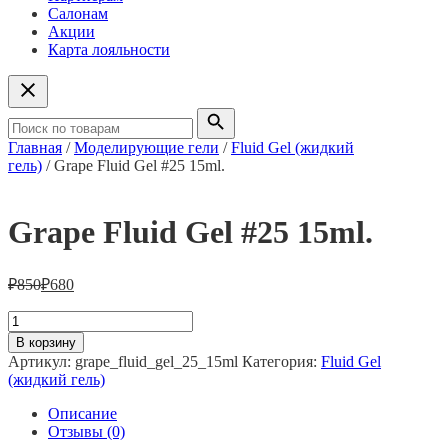
Салонам
Акции
Карта лояльности
Главная
/
Моделирующие гели
/
Fluid Gel (жидкий
гель)
/ Grape Fluid Gel #25 15ml.
Grape Fluid Gel #25 15ml.
₽
850
₽
680
Количество
товара
В корзину
Grape
Артикул:
grape_fluid_gel_25_15ml
Категория:
Fluid Gel
Fluid
(жидкий гель)
Gel
#25
Описание
15ml.
Отзывы (0)