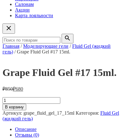
Салонам
Акции
Карта лояльности
Главная
/
Моделирующие гели
/
Fluid Gel (жидкий
гель)
/ Grape Fluid Gel #17 15ml.
Grape Fluid Gel #17 15ml.
₽
850
₽
680
Количество
товара
В корзину
Grape
Артикул:
grape_fluid_gel_17_15ml
Категория:
Fluid Gel
Fluid
(жидкий гель)
Gel
#17
Описание
15ml.
Отзывы (0)