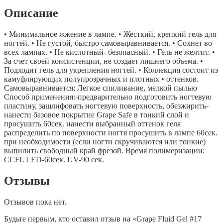
Описание
• Минимальное жжение в лампе. • Жесткий, крепкий гель для
ногтей. • Не густой, быстро самовыравнивается. • Сохнет во
всех лампах. • Не кислотный- безопасный. • Гель не желтит. •
За счет своей консистенции, не создает лишнего объема. •
Подходит гель для укрепления ногтей. • Коллекция состоит из
камуфлирующих полупрозрачных и плотных • оттенков.
Самовыравнивается; Легкое спиливание, мелкой пылью
Способ применения:-предварительно подготовить ногтевую
пластину, зашлифовать ногтевую поверхность, обезжирить-
нанести базовое покрытие Grape Safe в тонкий слой и
просушить 60сек. нанести выбранный оттенок геля
распределить по поверхности ногтя просушить в лампе 60сек.
при необходимости (если ногти скручиваются или тонкие)
выпилить свободный край фрезой. Время полимеризации:
CCFL LED-60сек. UV-90 сек.
Отзывы
Отзывов пока нет.
Будьте первым, кто оставил отзыв на «Grape Fluid Gel #17