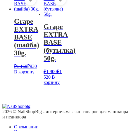
Grape
Grape
EXTRA
EXTRA
BASE
BASE
(шайба)
(бутылка)
30g.
50g.
₽
1 160
₽
930
₽
1 900
₽
1
В корзину
520
В
корзину
2026 © NailShopBlg - интернет-магазин товаров для маникюра
и педикюра
О компании