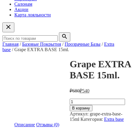
Салонам
Акции
Карта лояльности
Главная
/
Базовые Покрытия
/
Прозрачные Базы
/
Extra
base
/ Grape EXTRA BASE 15ml.
Grape EXTRA
BASE 15ml.
₽
680
₽
540
Количество
товара
В корзину
Grape
Артикул:
grape-extra-base-
EXTRA
15ml
Категория:
Extra base
BASE
Описание
Отзывы (0)
15ml.