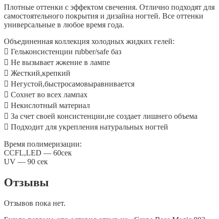
Плотные оттенки с эффектом свечения. Отлично подходят для
самостоятельного покрытия и дизайна ногтей. Все оттенки
универсальные в любое время года.
Объединенная️ коллекция️ холодных️ жидких️ гелей:
 Гель️консистенции️ rubber/safe️ баз
 Не️ вызывает️ жжение️ в️ лампе️
 Жесткий,️крепкий
 Не️густой,️быстро️самовыравнивается
 Сохнет️ во️ всех️ лампах️
 Не️кислотный️ материал
 За️ счет️ своей️ консистенции,️не️ создает️ лишнего️ объема
 Подходит️ для️ укрепления️ натуральных️ ногтей
Время полимеризации:
CCFL,️LED — 60сек
UV — 90 сек
Отзывы
Отзывов пока нет.