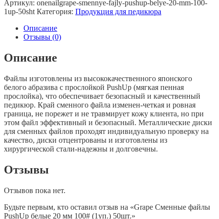
Артикул:
onenailgrape-smennye-fajly-pushup-belye-20-mm-100-
Сменные
1up-50sht
Категория:
Продукция для педикюра
файлы
PushUp
Описание
белые
Отзывы (0)
20
мм
Описание
100#
(1уп.)
Файлы изготовлены из высококачественного японского
50шт.
белого абразива с прослойкой PushUp (мягкая пенная
прослойка), что обеспечивает безопасный и качественный
педикюр. Край сменного файла изменен-четкая и ровная
граница, не порежет и не травмирует кожу клиента, но при
этом файл эффективный и безопасный. Металлические диски
для сменных файлов проходят индивидуальную проверку на
качество, диски отцентрованы и изготовлены из
хирургической стали-надежны и долговечны.
Отзывы
Отзывов пока нет.
Будьте первым, кто оставил отзыв на «Grape Сменные файлы
PushUp белые 20 мм 100# (1уп.) 50шт.»