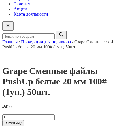
Салонам
Акции
Карта лояльности
Главная
/
Продукция для педикюра
/ Grape Сменные файлы
PushUp белые 20 мм 100# (1уп.) 50шт.
Grape Сменные файлы
PushUp белые 20 мм 100#
(1уп.) 50шт.
₽
420
Количество
товара
В корзину
Grape