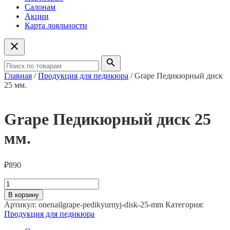
Салонам
Акции
Карта лояльности
Главная
/
Продукция для педикюра
/ Grape Педикюрный диск
25 мм.
Grape Педикюрный диск 25
мм.
₽
890
Количество
товара
В корзину
Grape
Артикул:
onenailgrape-pedikyurnyj-disk-25-mm
Категория:
Педикюрный
Продукция для педикюра
диск
25