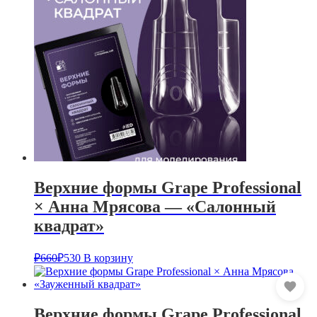
Верхние формы Grape Professional
× Анна Мрясова — «Салонный
квадрат»
₽
660
₽
530
В корзину
Верхние формы Grape Professional