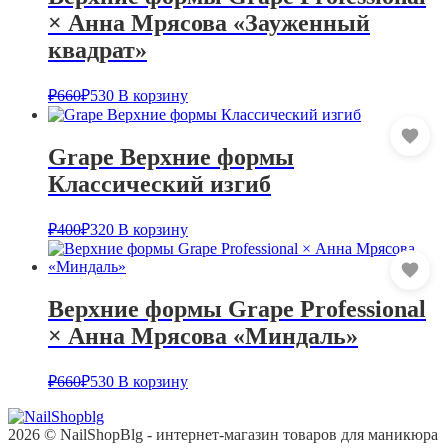
× Анна Мрясова «Зауженный
квадрат»
₽
660
₽
530
В корзину
Grape Верхние формы
Классический изгиб
₽
400
₽
320
В корзину
Верхние формы Grape Professional
× Анна Мрясова «Миндаль»
₽
660
₽
530
В корзину
2026 © NailShopBlg - интернет-магазин товаров для маникюра