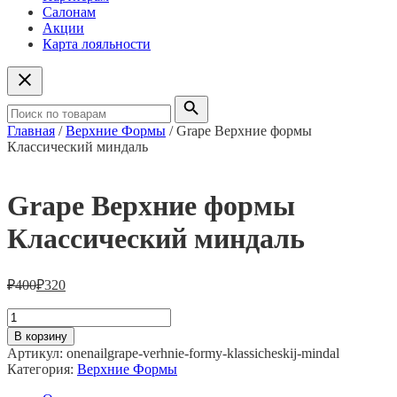
Салонам
Акции
Карта лояльности
Главная
/
Верхние Формы
/ Grape Верхние формы
Классический миндаль
Grape Верхние формы
Классический миндаль
₽
400
₽
320
Количество
товара
В корзину
Grape
Артикул:
onenailgrape-verhnie-formy-klassicheskij-mindal
Верхние
Категория:
Верхние Формы
формы
Классический