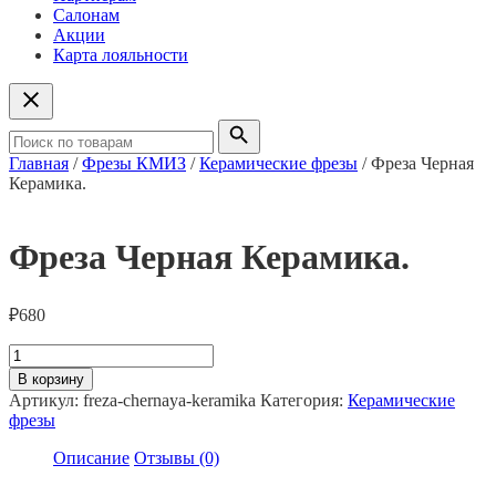
Салонам
Акции
Карта лояльности
Главная
/
Фрезы КМИЗ
/
Керамические фрезы
/ Фреза Черная
Керамика.
Фреза Черная Керамика.
₽
680
Количество
товара
В корзину
Фреза
Артикул:
freza-chernaya-keramika
Категория:
Керамические
Черная
фрезы
Керамика.
Описание
Отзывы (0)