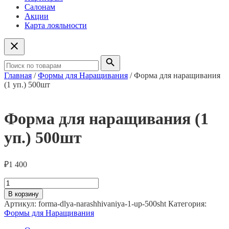
Салонам
Акции
Карта лояльности
Главная
/
Формы для Наращивания
/ Форма для наращивания
(1 уп.) 500шт
Форма для наращивания (1
уп.) 500шт
₽
1 400
Количество
товара
В корзину
Форма
Артикул:
forma-dlya-narashhivaniya-1-up-500sht
Категория:
для
Формы для Наращивания
наращивания
(1