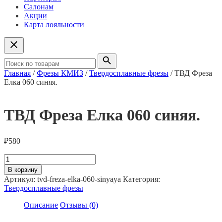
Салонам
Акции
Карта лояльности
Главная
/
Фрезы КМИЗ
/
Твердосплавные фрезы
/ ТВД Фреза
Елка 060 синяя.
ТВД Фреза Елка 060 синяя.
₽
580
Количество
товара
В корзину
ТВД
Артикул:
tvd-freza-elka-060-sinyaya
Категория:
Фреза
Твердосплавные фрезы
Елка
060
Описание
Отзывы (0)
синяя.