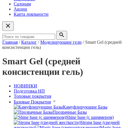
Салонам
Акции
Карта лояльности
Главная
/
Каталог
/
Моделирующие гели
/
Smart Gel (средней
консистенции гель)
Smart Gel (средней
консистенции гель)
НОВИНКИ
Подготовка НП
Топовые покрытия
Базовые Покрытия
Камуфлирующие Базы
Прозрачные Базы
Shine base (с шиммером)
Strong base (средней
жесткости)
Magic base