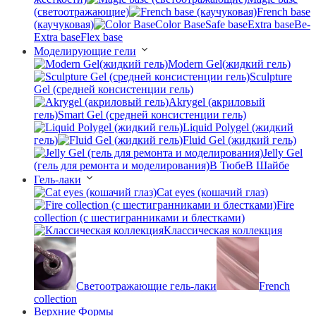
(светоотражающие)
French base
(каучуковая)
Color Base
Safe base
Extra base
Be-
Extra base
Flex base
Моделирующие гели
Modern Gel(жидкий гель)
Sculpture
Gel (средней консистенции гель)
Akrygel (акриловый
гель)
Smart Gel (средней консистенции гель)
Liquid Polygel (жидкий
гель)
Fluid Gel (жидкий гель)
Jelly Gel
(гель для ремонта и моделирования)
В Тюбе
В Шайбе
Гель-лаки
Cat eyes (кошачий глаз)
Fire
collection (с шестигранниками и блестками)
Классическая коллекция
Светоотражающие гель-лаки
French
collection
Верхние Формы