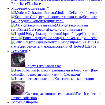
Extra base
Flex base
Моделирующие гели
Modern Gel(жидкий гель)
Sculpture
Gel (средней консистенции гель)
Akrygel (акриловый
гель)
Smart Gel (средней консистенции гель)
Liquid Polygel (жидкий
гель)
Fluid Gel (жидкий гель)
Jelly Gel
(гель для ремонта и моделирования)
В Тюбе
В Шайбе
Гель-лаки
Cat eyes (кошачий глаз)
Fire
collection (с шестигранниками и блестками)
Классическая коллекция
Светоотражающие гель-лаки
French collection
Верхние Формы