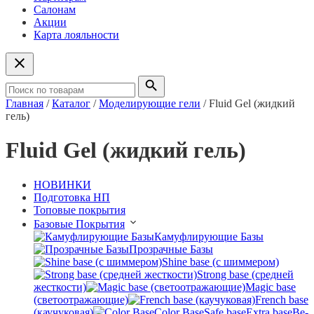
Салонам
Акции
Карта лояльности
Главная
/
Каталог
/
Моделирующие гели
/
Fluid Gel (жидкий
гель)
Fluid Gel (жидкий гель)
НОВИНКИ
Подготовка НП
Топовые покрытия
Базовые Покрытия
Камуфлирующие Базы
Прозрачные Базы
Shine base (с шиммером)
Strong base (средней
жесткости)
Magic base
(светоотражающие)
French base
(каучуковая)
Color Base
Safe base
Extra base
Be-