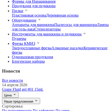
Формы для Наращивания
Продукция для педикюра
Пилки
Пластиковая основа
Деревянная основа
Оборудование
Аппараты для маникюра
Пылесосы для маникюра
Лампы
для гель-лака
Стерилизаторы
Инструменты для маникюра и педикюра
Пушеры
Фрезы КМИЗ
Твердосплавные фрезы
Алмазные насадки
Керамические
фрезы
Одноразовая продукция
Блогерские наборы
Новости
Все новости
14 апреля 2026
Grape Fluid gel #01 15ml.
Цена
Наши предложения
Сортировка:
По популярности
По алфавиту
По цене