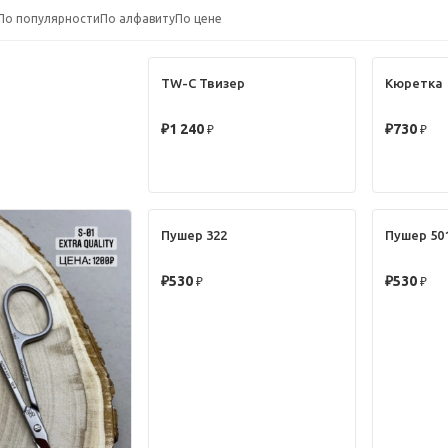
По популярности
По алфавиту
По цене
TW-C Твизер
Кюретка
★★★★★
★★★★★
₽
1 240
₽
730
Пушер 322
Пушер 50
★★★★★
★★★★★
₽
530
₽
530