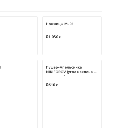
Ножницы M-01
★★★★★
₽
1 050
1
Пушер-Апельсинка
NIKIFOROV (угол наклона 40
градусов)
★★★★★
₽
610