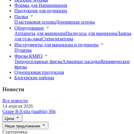
Формы для Наращивания
Продукция для педикюра
Пилки
Пластиковая основа
Деревянная основа
Оборудование
Аппараты для маникюра
Пылесосы для маникюра
Лампы
для гель-лака
Стерилизаторы
Инструменты для маникюра и педикюра
Пушеры
Фрезы КМИЗ
Твердосплавные фрезы
Алмазные насадки
Керамические
фрезы
Одноразовая продукция
Блогерские наборы
Новости
Все новости
14 апреля 2026
Grape B-Extra (шайба) 30g
Цена
Наши предложения
Сортировка: