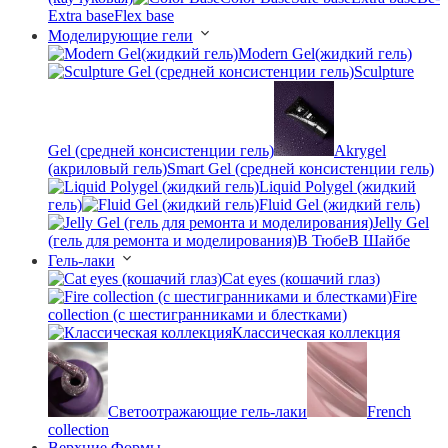
Extra base
Flex base
Моделирующие гели
Modern Gel(жидкий гель)
Sculpture
Gel (средней консистенции гель)
Akrygel
(акриловый гель)
Smart Gel (средней консистенции гель)
Liquid Polygel (жидкий
гель)
Fluid Gel (жидкий гель)
Jelly Gel
(гель для ремонта и моделирования)
В Тюбе
В Шайбе
Гель-лаки
Cat eyes (кошачий глаз)
Fire
collection (с шестигранниками и блестками)
Классическая коллекция
Светоотражающие гель-лаки
French
collection
Верхние Формы