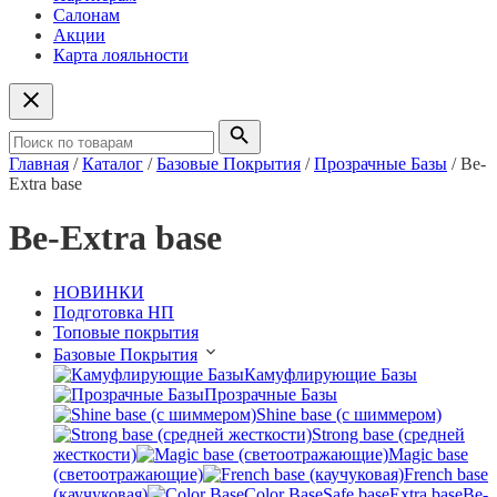
Салонам
Акции
Карта лояльности
Главная
/
Каталог
/
Базовые Покрытия
/
Прозрачные Базы
/
Be-
Extra base
Be-Extra base
НОВИНКИ
Подготовка НП
Топовые покрытия
Базовые Покрытия
Камуфлирующие Базы
Прозрачные Базы
Shine base (с шиммером)
Strong base (средней
жесткости)
Magic base
(светоотражающие)
French base
(каучуковая)
Color Base
Safe base
Extra base
Be-