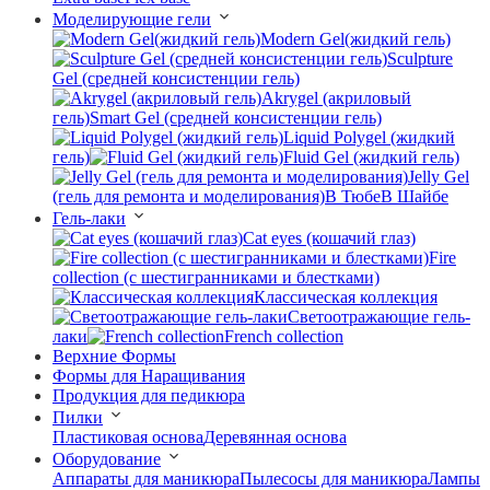
Моделирующие гели
Modern Gel(жидкий гель)
Sculpture
Gel (средней консистенции гель)
Akrygel (акриловый
гель)
Smart Gel (средней консистенции гель)
Liquid Polygel (жидкий
гель)
Fluid Gel (жидкий гель)
Jelly Gel
(гель для ремонта и моделирования)
В Тюбе
В Шайбе
Гель-лаки
Cat eyes (кошачий глаз)
Fire
collection (с шестигранниками и блестками)
Классическая коллекция
Светоотражающие гель-
лаки
French collection
Верхние Формы
Формы для Наращивания
Продукция для педикюра
Пилки
Пластиковая основа
Деревянная основа
Оборудование
Аппараты для маникюра
Пылесосы для маникюра
Лампы