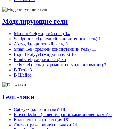
Моделирующие гели
Modern Gel(жидкий гель)
14
Sculpture Gel (средней консистенции гель)
1
Akrygel (акриловый гель)
3
Smart Gel (средней консистенции гель)
11
Liquid Polygel (жидкий гель)
16
Fluid Gel (жидкий гель)
86
Jelly Gel (гель для ремонта и моделирования)
3
В Тюбе
3
В Шайбе
Гель-лаки
Cat eyes (кошачий глаз)
18
Fire collection (с шестигранниками и блестками)
6
Классическая коллекция
181
Светоотражающие гель-лаки
24