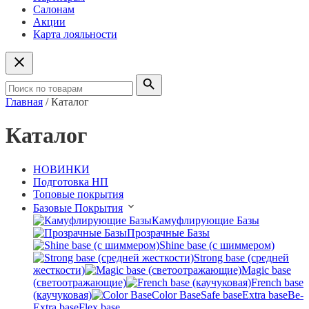
Салонам
Акции
Карта лояльности
Главная
/
Каталог
Каталог
НОВИНКИ
Подготовка НП
Топовые покрытия
Базовые Покрытия
Камуфлирующие Базы
Прозрачные Базы
Shine base (с шиммером)
Strong base (средней
жесткости)
Magic base
(светоотражающие)
French base
(каучуковая)
Color Base
Safe base
Extra base
Be-
Extra base
Flex base