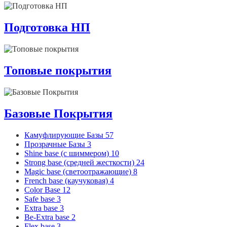
Подготовка НП
Топовые покрытия
Базовые Покрытия
Камуфлирующие Базы
57
Прозрачные Базы
3
Shine base (с шиммером)
10
Strong base (средней жесткости)
24
Magic base (светоотражающие)
8
French base (каучуковая)
4
Color Base
12
Safe base
3
Extra base
3
Be-Extra base
2
Flex base
3