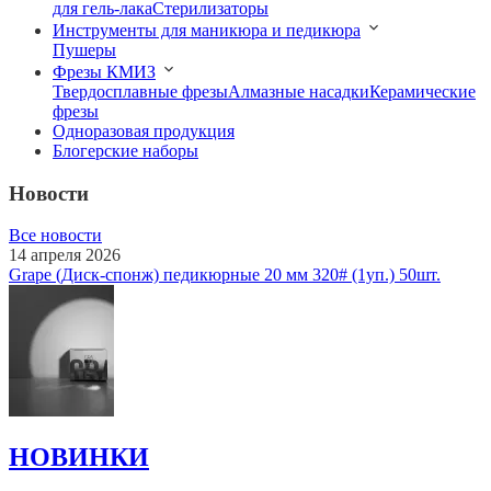
для гель-лака
Стерилизаторы
Инструменты для маникюра и педикюра
Пушеры
Фрезы КМИЗ
Твердосплавные фрезы
Алмазные насадки
Керамические
фрезы
Одноразовая продукция
Блогерские наборы
Новости
Все новости
14 апреля 2026
Grape (Диск-спонж) педикюрные 20 мм 320# (1уп.) 50шт.
НОВИНКИ