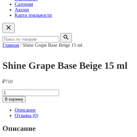
Салонам
Акции
Карта лояльности
Главная
/ Shine Grape Base Beige 15 ml
Shine Grape Base Beige 15 ml
₽
710
Количество
товара
В корзину
Shine
Grape
Описание
Base
Отзывы (0)
Beige
15
Описание
ml