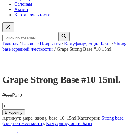
Салонам
Акции
Карта лояльности
Главная
/
Базовые Покрытия
/
Камуфлирующие Базы
/
Strong
base (средней жесткости)
/ Grape Strong Base #10 15ml.
Grape Strong Base #10 15ml.
₽
680
₽
540
Количество
товара
В корзину
Grape
Артикул:
grape_strong_base_10_15ml
Категории:
Strong base
Strong
(средней жесткости)
,
Камуфлирующие Базы
Base
#10